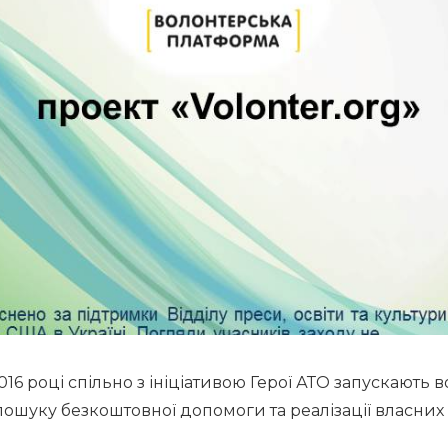
016 році спільно з ініціативою Герої АТО запускають 
 пошуку безкоштовної допомоги та реалізації власних ід