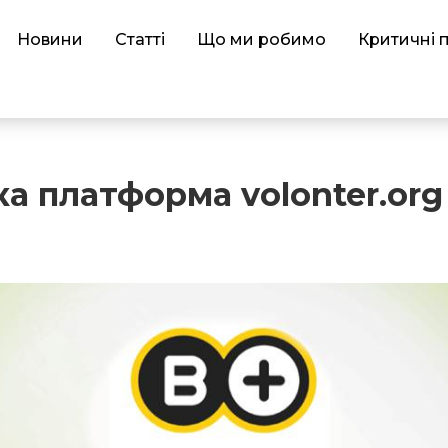
Новини
Статті
Що ми робимо
Критичні 
а платформа volonter.org