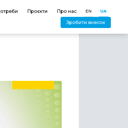
потреби
Проєкти
Про нас
EN
UA
Зробити внесок