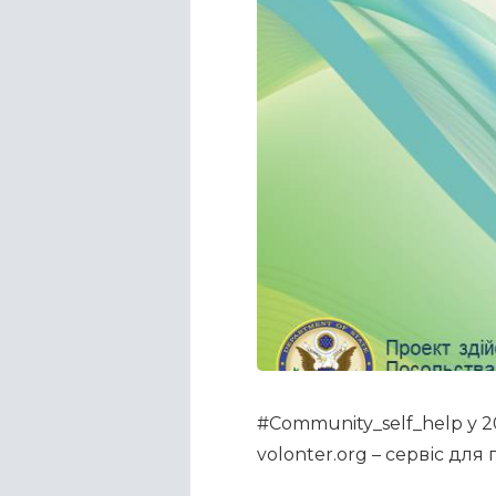
#Community_self_help у 2
volonter.org – сервіс для