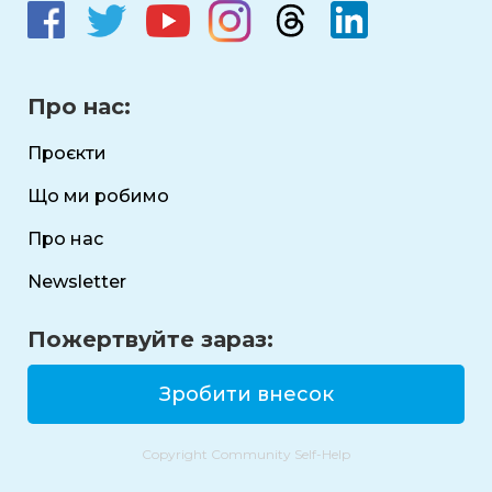
міжнародними організаціями.👉 Детальний 
опис усіх проєктів — за 
посиланням
Прочитати звіт за 2022 рік
Про нас:
Фінансова звітність 2022
Проєкти
Що ми робимо
Про нас
ВАШІ ПОЖЕРТВИ
Newsletter
ПЕРЕТВОРИЛИСЯ НА:
Пожертвуйте зараз:
Зробити внесок
Copyright Community Self-Help