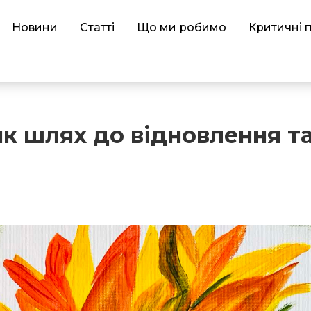
Новини
Статті
Що ми робимо
Критичні 
к шлях до відновлення т