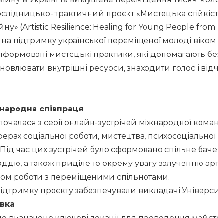
ослідницько-практичний проєкт «Мистецька стійкість
ну» (Artistic Resilience: Healing for Young People from
а підтримку української переміщеної молоді віком ві
інформовані мистецькі практики, які допомагають бе
овлювати внутрішні ресурси, знаходити голос і відч
жнародна співпраця
очалася з серії онлайн-зустрічей міжнародної коман
ферах соціальної роботи, мистецтва, психосоціальної 
Під час цих зустрічей було сформовано спільне бачен
оддю, а також приділено окрему увагу залученню арт-т
ідом роботи з переміщеними спільнотами.
ідтримку проєкту забезпечували викладачі Університ
овка
ло визначено ключові локації для проведення майст