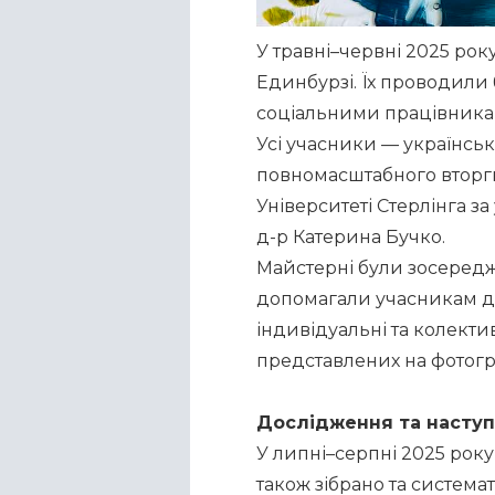
У травні–червні 2025 рок
Единбурзі. Їх проводили б
соціальними працівника
Усі учасники — українські
повномасштабного вторгне
Університеті Стерлінга з
д-р Катерина Бучко.
Майстерні були зосередж
допомагали учасникам дос
індивідуальні та колектив
представлених на фотогр
Дослідження та наступ
У липні–серпні 2025 року,
також зібрано та системат