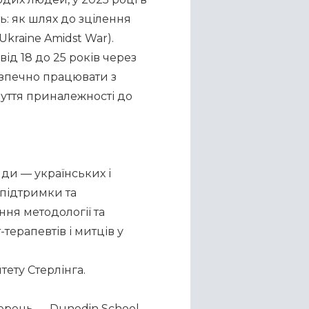
: як шлях до зцілення 
 Ukraine Amidst War).
д 18 до 25 років через 
зпечно працювати з 
уття приналежності до 
ди — українських і 
підтримки та 
ня методології та 
ерапевтів і митців у 
ету Стерлінга.
ерень — Dunedin School 