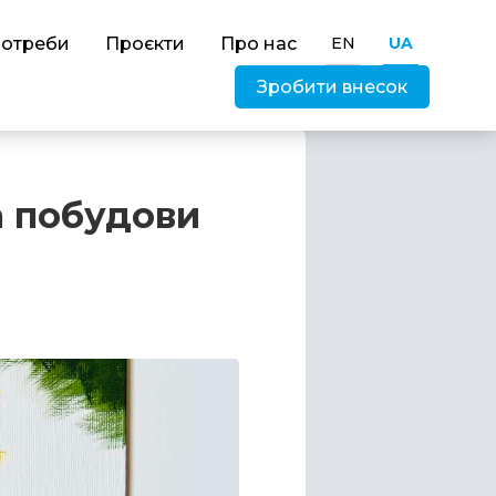
потреби
Проєкти
Про нас
EN
UA
Зробити внесок
а побудови