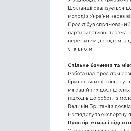
Шотландії реалізується д
молоді з України через вій
Проєкт був спрямований н
партисипативні, травма-
пережитим досвідом, відн
спільноти.
Спільне бачення та мі
Робота над проєктом розп
британських фахівців у с
міграційних досліджень. 
підходів до роботи з мол
Великій Британії з досв
Наглядову та експертну п
Простір, етика і підгот
У процесі планування бу