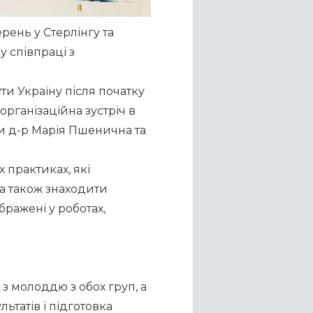
ень у Стерлінгу та 
 співпраці з 
ти Україну після початку 
ганізаційна зустріч в 
и д-р Марія Пшенична та 
практиках, які 
а також знаходити 
ражені у роботах, 
з молоддю з обох груп, а 
ьтатів і підготовка 