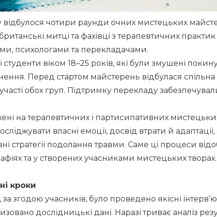
у відбулося чотири раунди очних мистецьких майстер
ританські митці та фахівці з терапевтичних практик у
ми, психологами та перекладачами.
 студенти віком 18–25 років, які були змушені покину
ння. Перед стартом майстерень відбулася спільна ор
а участі обох груп. Підтримку перекладу забезпечувал
ені на терапевтичних і партисипативних мистецьких 
ліджувати власні емоції, досвід втрати й адаптації, 
ні стратегії подолання травми. Саме ці процеси відоб
афіях та у створених учасниками мистецьких творах.
ні кроки
 за згодою учасників, було проведено якісні інтерв’ю 
изовано дослідницькі дані. Наразі триває аналіз резул