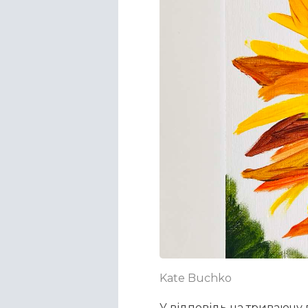
Kate Buchko
У відповідь на триваючу 